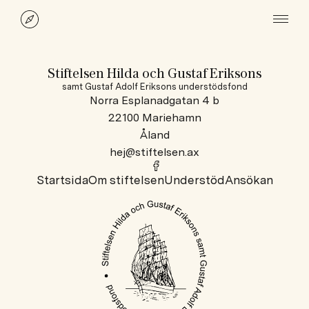
Stiftelsen Hilda och Gustaf Eriksons
samt Gustaf Adolf Eriksons understödsfond
Norra Esplanadgatan 4 b
22100 Mariehamn
Åland
hej@stiftelsen.ax
Startsida
Om stiftelsen
Understöd
Ansökan