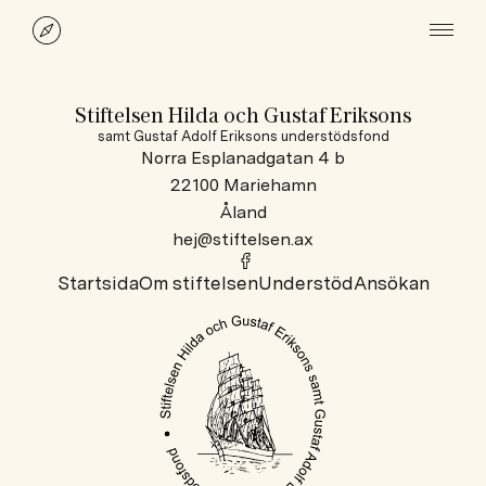
Stiftelsen Hilda och Gustaf Eriksons
samt Gustaf Adolf Eriksons understödsfond
Norra Esplanadgatan 4 b
22100 Mariehamn
Åland
hej@stiftelsen.ax
Startsida
Om stiftelsen
Understöd
Ansökan