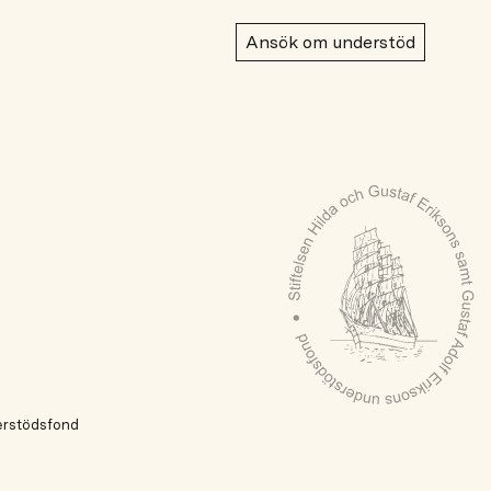
Ansök om understöd
derstödsfond