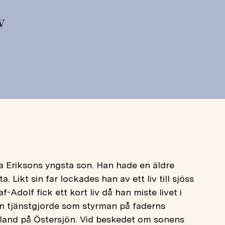
v
a Eriksons yngsta son. Han hade en äldre
. Likt sin far lockades han av ett liv till sjöss
f-Adolf fick ett kort liv då han miste livet i
an tjänstgjorde som styrman på faderns
sland på Östersjön. Vid beskedet om sonens