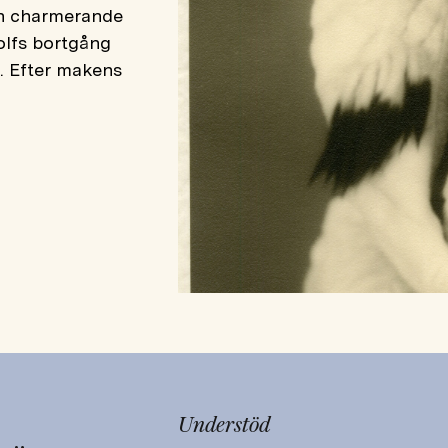
ch charmerande
olfs bortgång
en. Efter makens
Understöd