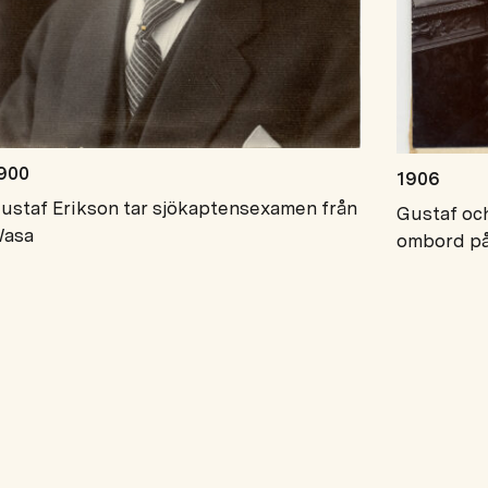
900
1906
ustaf Erikson tar sjökaptensexamen från
Gustaf och
asa
ombord på