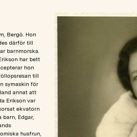
öm, Bergö. Hon
es därför till
var barnmorska.
Erikson har bett
ccepterar hon
öllopsresan till
en symaskin för
land annat att
da Erikson var
korsat ekvatorn
a barn, Edgar,
lands
omiska husfrun,