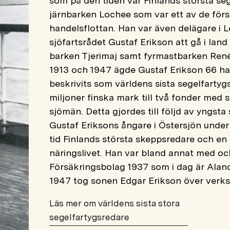
som på den tiden var Finlands största sege
järnbarken Lochee
som var ett av de för
handelsflottan. Han var även delägare i L
sjöfartsrådet Gustaf Erikson att gå i land
barken Tjerimaj samt fyrmastbarken René
1913 och 1947 ägde Gustaf Erikson 66 han
beskrivits som världens sista segelfartyg
miljoner finska mark till två fonder med s
sjömän. Detta gjordes till följd av yngs
Gustaf Eriksons ångare i Östersjön under 
tid Finlands största skeppsredare och en
näringslivet. Han var bland annat med 
Försäkringsbolag 1937 som i dag är Aland
1947 tog sonen Edgar Erikson över verk
Läs mer om världens sista stora
segelfartygsredare