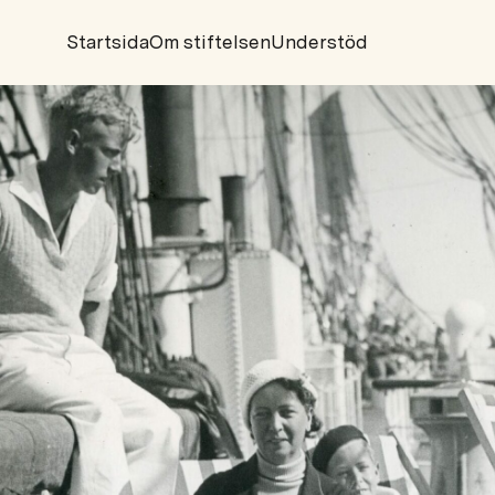
Startsida
Om stiftelsen
Understöd