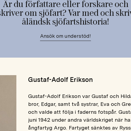
Är du författare eller forskare och
skriver om sjöfart? Var med och skri
åländsk sjöfartshistoria!
Ansök om understöd!
Gustaf-Adolf Erikson
Gustaf-Adolf Erikson var Gustaf och Hild
bror, Edgar, samt två systrar, Eva och Greta
och valde att följa i faderns fotspår. Gusta
juni 1942 under andra världskriget när h
ångfartyg Argo. Fartyget sänktes av Rys