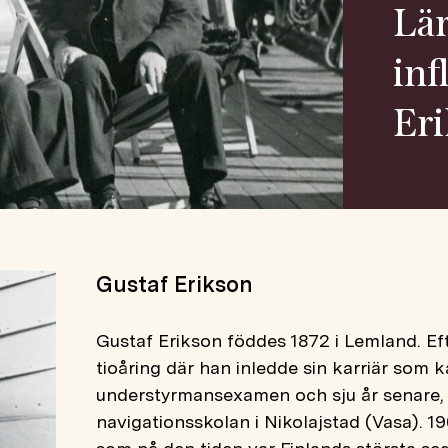
Lär
inf
Er
Gustaf Erikson
Gustaf Erikson föddes 1872 i Lemland.
Ef
tioåring där han inledde sin karriär som 
understyrmansexamen och sju år senare,
navigationsskolan i Nikolajstad (Vasa). 1