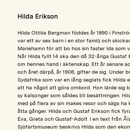
Hilda Erikson
Hilda Ottilia Bergman föddes år 1890 i Finstr
var ett av sex barn i en stor familj och skickad
Mariehamn för att bo hos sin faster Ida som 
Når Hilda fyllt 14 ska den då 32-åriga Gustaf 
om hennes hand i äktenskap. Ett år senare a
och året därpå, år 1906, gifter de sig. Under br
Sydafrika som var en lång seglats fick Hilda 
att ha något att göra ombord. Hon lärde sig b
sy kalsonger som såldes till besättningen. Hil
med på flera av sin makes resor och sägs ha 
åtta gånger. Hilda och Gustaf Erikson fick fyr
Eva, Greta och Gustaf-Adolf. I en text från Å
Sjöfartsmuseum beskrivs Hilda som den ekon