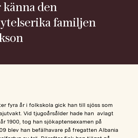
 känna den
lytelserika familjen
ikson
ter fyra år i folkskola gick han till sjöss som
kajutvakt. Vid tjugoårsålder hade han avlagt
 år 1900, tog han sjökaptensexamen på
909 blev han befälhavare på fregatten Albania