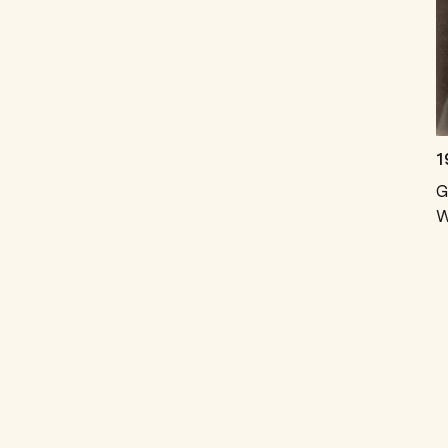
1
G
W