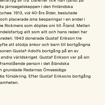
lfartyg av trä. Därefter fick han tjänst på
sta järnsegelskeppen i den finländska
ochee. 1913, vid 40-års ålder, beslutade
 och placerade sina besparingar i en andel i
e Rickmers som döptes om till Åland. Mellan
delsfartyg allt som allt och hans rederi har
srederi. 1943 donerade Gustaf Erikson tre
yfte att stödja änkor och barn till bortgångna
ta sonen Gustaf-Adolfs bortgång på en av
andra världskriget. Gustaf Erikson var på sin
 framstående person i det åländska
och grundade Redarnas Ömsesidiga
ia försäkring. Efter Gustaf Eriksons bortgång
samheten.